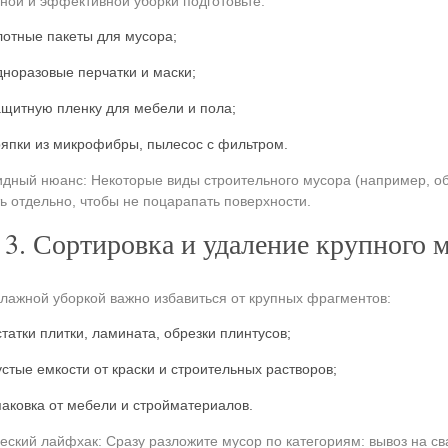
ной и эффективной уборки подготовьте:
лотные пакеты для мусора;
дноразовые перчатки и маски;
ащитную пленку для мебели и пола;
ряпки из микрофибры, пылесос с фильтром.
дный нюанс: Некоторые виды строительного мусора (например, обр
ь отдельно, чтобы не поцарапать поверхности.
3. Сортировка и удаление крупного 
лажной уборкой важно избавиться от крупных фрагментов:
статки плитки, ламината, обрезки плинтусов;
устые емкости от краски и строительных растворов;
паковка от мебели и стройматериалов.
еский лайфхак: Сразу разложите мусор по категориям: вывоз на св