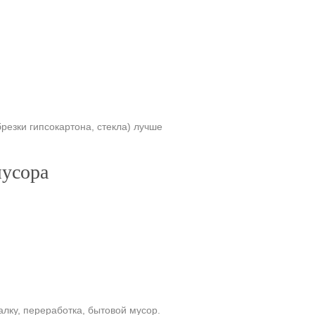
езки гипсокартона, стекла) лучше
мусора
алку, переработка, бытовой мусор.