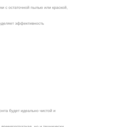
ки с остаточной пылью или краской,
ределяет эффективность
онта будет идеально чистой и
 времязатратная, но и технически