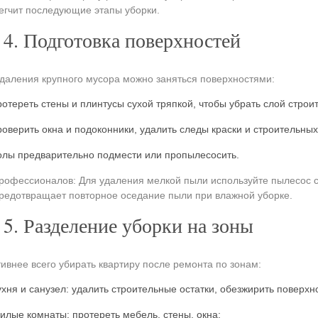
егчит последующие этапы уборки.
4. Подготовка поверхностей
даления крупного мусора можно заняться поверхностями:
ротереть стены и плинтусы сухой тряпкой, чтобы убрать слой строи
роверить окна и подоконники, удалить следы краски и строительны
олы предварительно подмести или пропылесосить.
рофессионалов: Для удаления мелкой пыли используйте пылесос с
редотвращает повторное оседание пыли при влажной уборке.
5. Разделение уборки на зоны
внее всего убирать квартиру после ремонта по зонам:
ухня и санузел: удалить строительные остатки, обезжирить поверхн
илые комнаты: протереть мебель, стены, окна;