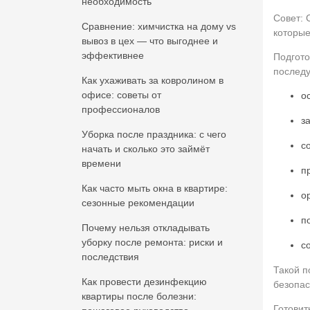
необходимость
Совет: 
Сравнение: химчистка на дому vs
которые
вывоз в цех — что выгоднее и
эффективнее
Подгото
последу
Как ухаживать за ковролином в
офисе: советы от
о
профессионалов
з
Уборка после праздника: с чего
с
начать и сколько это займёт
времени
п
Как часто мыть окна в квартире:
о
сезонные рекомендации
п
Почему нельзя откладывать
уборку после ремонта: риски и
с
последствия
Такой п
Как провести дезинфекцию
безопас
квартиры после болезни:
Готовит