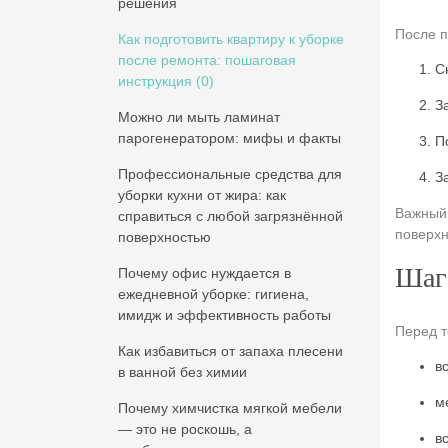
решения
После п
Как подготовить квартиру к уборке
после ремонта: пошаговая
С
инструкция
(0)
З
Можно ли мыть ламинат
парогенератором: мифы и факты
П
Профессиональные средства для
З
уборки кухни от жира: как
Важный 
справиться с любой загрязнённой
поверхн
поверхностью
Шаг 
Почему офис нуждается в
ежедневной уборке: гигиена,
имидж и эффективность работы
Перед т
Как избавиться от запаха плесени
в
в ванной без химии
м
Почему химчистка мягкой мебели
— это не роскошь, а
в