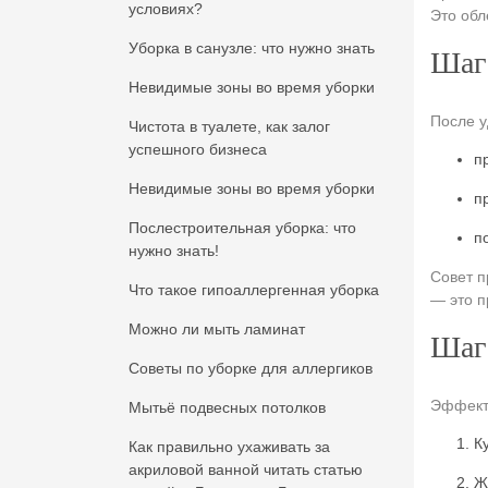
условиях?
Это обл
Уборка в санузле: что нужно знать
Шаг 
Невидимые зоны во время уборки
После у
Чистота в туалете, как залог
успешного бизнеса
п
Невидимые зоны во время уборки
п
Послестроительная уборка: что
п
нужно знать!
Совет п
Что такое гипоаллергенная уборка
— это п
Можно ли мыть ламинат
Шаг 
Советы по уборке для аллергиков
Эффекти
Мытьё подвесных потолков
К
Как правильно ухаживать за
акриловой ванной читать статью
Ж