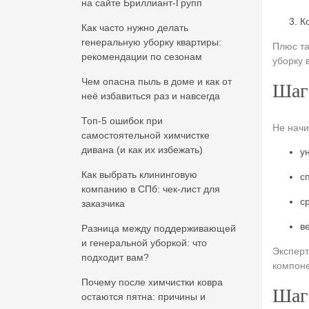
на сайте Бриллиант-Групп
К
Как часто нужно делать
генеральную уборку квартиры:
Плюс та
рекомендации по сезонам
уборку 
Чем опасна пыль в доме и как от
Шаг 
неё избавиться раз и навсегда
Топ-5 ошибок при
Не начи
самостоятельной химчистке
дивана (и как их избежать)
у
Как выбрать клининговую
с
компанию в СПб: чек-лист для
с
заказчика
в
Разница между поддерживающей
и генеральной уборкой: что
Эксперт
подходит вам?
компоне
Почему после химчистки ковра
Шаг 
остаются пятна: причины и