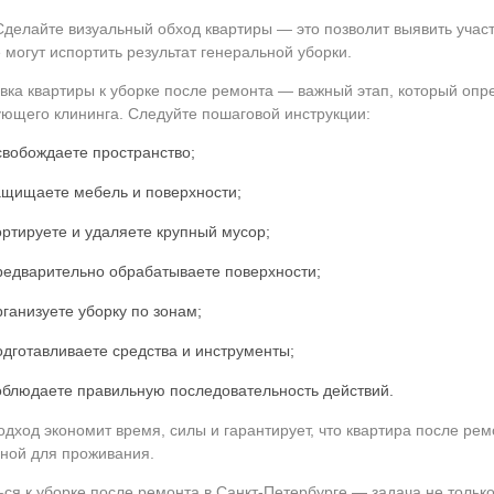
Сделайте визуальный обход квартиры — это позволит выявить участ
 могут испортить результат генеральной уборки.
вка квартиры к уборке после ремонта — важный этап, который оп
ющего клининга. Следуйте пошаговой инструкции:
свобождаете пространство;
ащищаете мебель и поверхности;
ортируете и удаляете крупный мусор;
редварительно обрабатываете поверхности;
рганизуете уборку по зонам;
одготавливаете средства и инструменты;
облюдаете правильную последовательность действий.
одход экономит время, силы и гарантирует, что квартира после рем
ной для проживания.
ься к уборке после ремонта в Санкт-Петербурге — задача не только