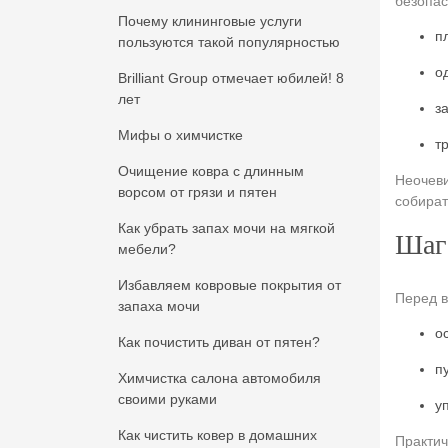
безопас
Почему клининговые услуги
п
пользуются такой популярностью
о
Brilliant Group отмечает юбилей! 8
лет
з
Мифы о химчистке
т
Очищение ковра с длинным
Неочеви
ворсом от грязи и пятен
собират
Как убрать запах мочи на мягкой
Шаг 
мебели?
Избавляем ковровые покрытия от
Перед в
запаха мочи
о
Как почистить диван от пятен?
п
Химчистка салона автомобиля
своими руками
у
Как чистить ковер в домашних
Практич