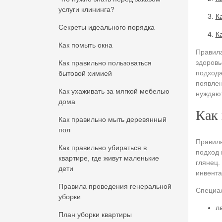
услуги клининга?
К
Секреты идеального порядка
К
Как помыть окна
Правила
здоровь
Как правильно пользоваться
подхода
бытовой химией
появлен
Как ухаживать за мягкой мебелью
нуждают
дома
Как 
Как правильно мыть деревянный
пол
Правиль
Как правильно убираться в
подход 
квартире, где живут маленькие
глянец.
дети
инвент
Правила проведения генеральной
Специал
уборки
л
План уборки квартиры