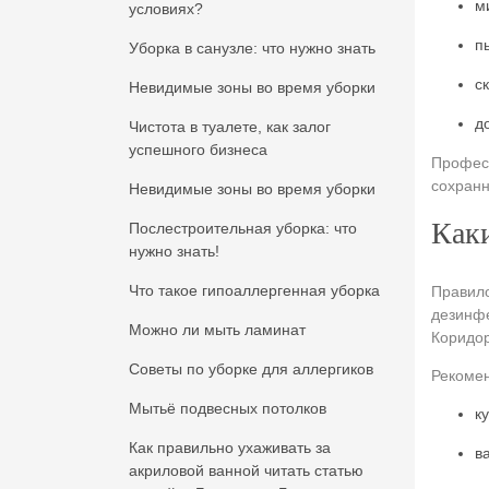
м
условиях?
п
Уборка в санузле: что нужно знать
с
Невидимые зоны во время уборки
д
Чистота в туалете, как залог
успешного бизнеса
Професс
сохранн
Невидимые зоны во время уборки
Каки
Послестроительная уборка: что
нужно знать!
Что такое гипоаллергенная уборка
Правило
дезинфе
Можно ли мыть ламинат
Коридор
Советы по уборке для аллергиков
Рекомен
Мытьё подвесных потолков
к
Как правильно ухаживать за
в
акриловой ванной читать статью