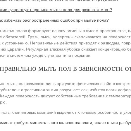
акие существуют правила мытья пола для разных комнат?
ак избежать распространенных ошибок при мытье пола?
 мытья полов формируют основу гигиены в жилом пространстве, в
е обитателей. Грязь, пыль, аллергены скапливаются на поверхност
 к устранению. Неправильные действия приводят к разводам, пов
ию царапин. Регулярная влажная уборка снижает концентрацию ба
ся в системном уходе с учетом типа покрытия.
правильно мыть пол в зависимости о
но мыть пол возможно лишь при учете физических свойств конкре
губителен: агрессивная химия разрушает лак, избыток влаги дефо
 Каждая поверхность диктует собственные требования к температ
арю.
исты клининговых компаний выделяют ключевые особенности уход
аминат требует минимального количества влаги, иначе стыки разбух