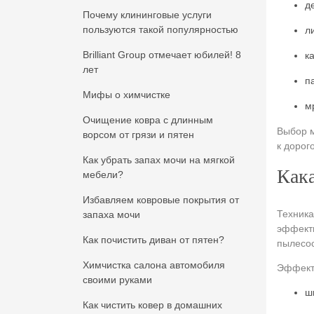
д
Почему клининговые услуги
пользуются такой популярностью
л
Brilliant Group отмечает юбилей! 8
к
лет
п
Мифы о химчистке
м
Очищение ковра с длинным
Выбор м
ворсом от грязи и пятен
к дорог
Как убрать запах мочи на мягкой
Кака
мебели?
Избавляем ковровые покрытия от
Техника
запаха мочи
эффекти
Как почистить диван от пятен?
пылесос
Химчистка салона автомобиля
Эффект
своими руками
ш
Как чистить ковер в домашних