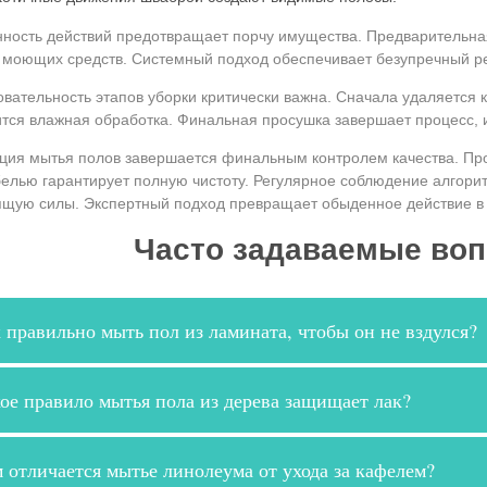
ность действий предотвращает порчу имущества. Предварительная
моющих средств. Системный подход обеспечивает безупречный рез
вательность этапов уборки критически важна. Сначала удаляется 
тся влажная обработка. Финальная просушка завершает процесс, 
ция мытья полов завершается финальным контролем качества. Пров
елью гарантирует полную чистоту. Регулярное соблюдение алгори
щую силы. Экспертный подход превращает обыденное действие в 
Часто задаваемые во
 правильно мыть пол из ламината, чтобы он не вздулся?
ое правило мытья пола из дерева защищает лак?
 отличается мытье линолеума от ухода за кафелем?