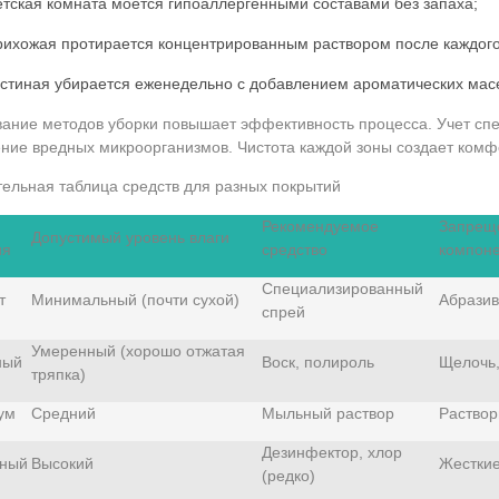
етская комната моется гипоаллергенными составами без запаха;
рихожая протирается концентрированным раствором после каждог
остиная убирается еженедельно с добавлением ароматических мас
ание методов уборки повышает эффективность процесса. Учет с
ние вредных микроорганизмов. Чистота каждой зоны создает ком
ельная таблица средств для разных покрытий
Рекомендуемое
Запрещ
Допустимый уровень влаги
ия
средство
компон
Специализированный
т
Минимальный (почти сухой)
Абразив
спрей
Умеренный (хорошо отжатая
ный
Воск, полироль
Щелочь,
тряпка)
ум
Средний
Мыльный раствор
Раствор
Дезинфектор, хлор
ный
Высокий
Жесткие
(редко)