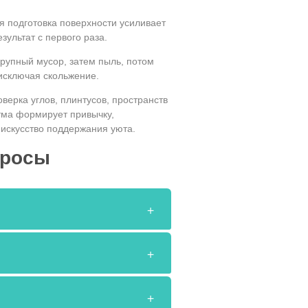
 подготовка поверхности усиливает
ультат с первого раза.
крупный мусор, затем пыль, потом
исключая скольжение.
ерка углов, плинтусов, пространств
тма формирует привычку,
искусство поддержания уюта.
просы