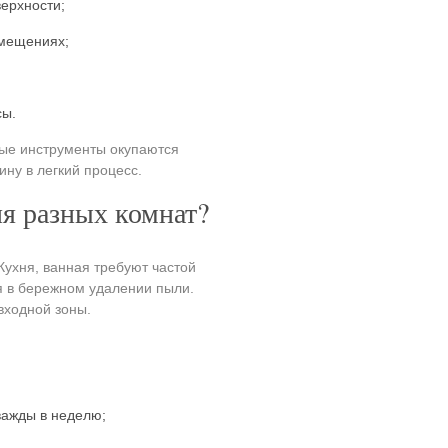
ерхности;
омещениях;
сы.
ые инструменты окупаются
ну в легкий процесс.
я разных комнат?
ухня, ванная требуют частой
я в бережном удалении пыли.
входной зоны.
важды в неделю;