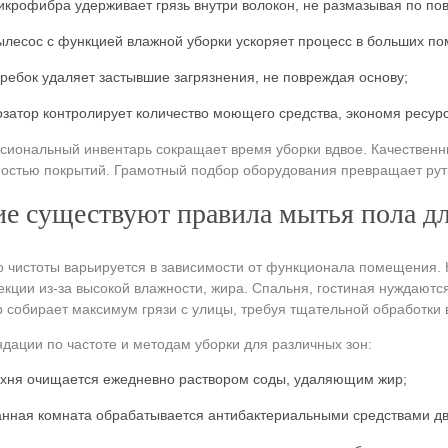
икрофибра удерживает грязь внутри волокон, не размазывая по пов
ылесос с функцией влажной уборки ускоряет процесс в больших п
кребок удаляет застывшие загрязнения, не повреждая основу;
озатор контролирует количество моющего средства, экономя ресур
иональный инвентарь сокращает время уборки вдвое. Качественн
остью покрытий. Грамотный подбор оборудования превращает рути
е существуют правила мытья пола дл
 чистоты варьируется в зависимости от функционала помещения. К
кции из-за высокой влажности, жира. Спальня, гостиная нуждаютс
 собирает максимум грязи с улицы, требуя тщательной обработки 
дации по частоте и методам уборки для различных зон:
ухня очищается ежедневно раствором соды, удаляющим жир;
анная комната обрабатывается антибактериальными средствами д