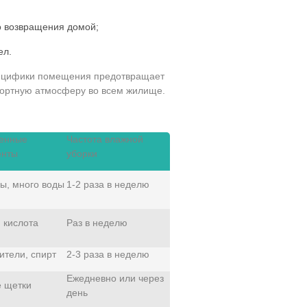
о возвращения домой;
ел.
пецифики помещения предотвращает
фортную атмосферу во всем жилище.
енные
Частота влажной
енты
уборки
ы, много воды
1-2 раза в неделю
 кислота
Раз в неделю
ители, спирт
2-3 раза в неделю
Ежедневно или через
 щетки
день