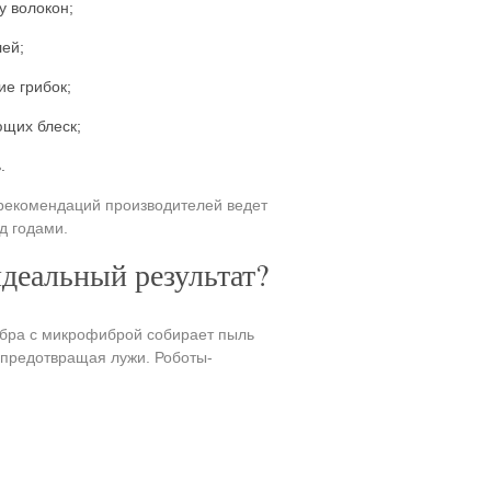
у волокон;
ей;
е грибок;
ющих блеск;
.
 рекомендаций производителей ведет
д годами.
идеальный результат?
абра с микрофиброй собирает пыль
 предотвращая лужи. Роботы-