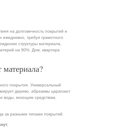
лияя на долговечность покрытий и
и ежедневно, требуя грамотного
реждению структуры материала,
ктерий на 90%. Дом, квартира
т материала?
тного покрытия. Универсальный
рмирует дерево, абразивы царапают
уре воды, моющим средствам,
а за разными типами покрытий:
нут;