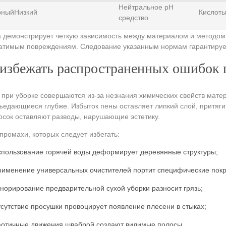
Нейтральное pH
рный
Низкий
Кислоты
средство
 демонстрирует четкую зависимость между материалом и методом
атимым повреждениям. Следование указанным нормам гарантирует
избежать распространенных ошибок 
при уборке совершаются из-за незнания химических свойств матер
ъедающиеся глубже. Избыток пены оставляет липкий слой, притя
осок оставляют разводы, нарушающие эстетику.
промахи, которых следует избегать:
спользование горячей воды деформирует деревянные структуры;
рименение универсальных очистителей портит специфические покр
гнорирование предварительной сухой уборки разносит грязь;
тсутствие просушки провоцирует появление плесени в стыках;
аотичные движения шваброй создают видимые полосы.