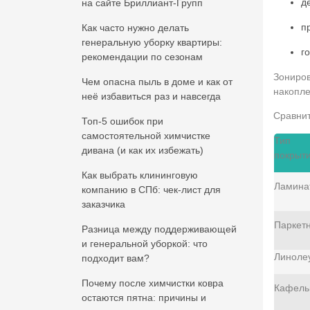
д
на сайте Бриллиант-Групп
п
Как часто нужно делать
генеральную уборку квартиры:
г
рекомендации по сезонам
Зониров
Чем опасна пыль в доме и как от
накопле
неё избавиться раз и навсегда
Сравнит
Топ-5 ошибок при
самостоятельной химчистке
Тип
дивана (и как их избежать)
покрыт
Как выбрать клининговую
Ламина
компанию в СПб: чек-лист для
заказчика
Паркет
Разница между поддерживающей
и генеральной уборкой: что
Линоле
подходит вам?
Почему после химчистки ковра
Кафель
остаются пятна: причины и