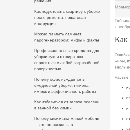
решения
Мрамо
Как подготовить квартиру к уборке
после ремонта: пошаговая
Таблица
инструкция
к необр
Можно ли мыть ламинат
Как 
парогенератором: мифы и факты
Профессиональные средства для
Ошибки 
уборки кухни от жира: как
жиры, в
справиться с любой загрязнённой
вдоль д
поверхностью
Частые 
Почему офис нуждается в
ежедневной уборке: гигиена,
и
имидж и эффективность работы
п
Как избавиться от запаха плесени
в ванной без химии
и
Почему химчистка мягкой мебели
о
— это не роскошь, а
х