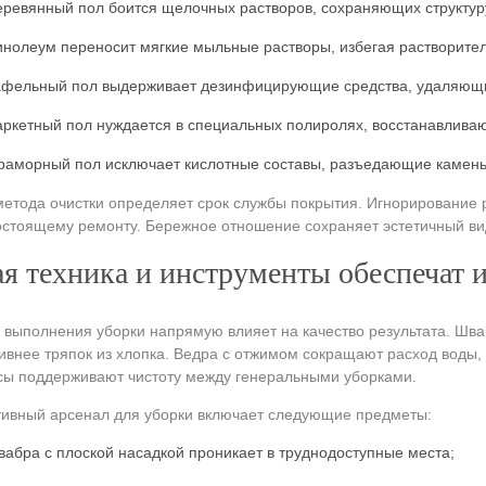
еревянный пол боится щелочных растворов, сохраняющих структур
инолеум переносит мягкие мыльные растворы, избегая растворител
афельный пол выдерживает дезинфицирующие средства, удаляющи
аркетный пол нуждается в специальных полиролях, восстанавлива
раморный пол исключает кислотные составы, разъедающие камень
етода очистки определяет срок службы покрытия. Игнорирование
остоящему ремонту. Бережное отношение сохраняет эстетичный ви
я техника и инструменты обеспечат 
 выполнения уборки напрямую влияет на качество результата. Шв
внее тряпок из хлопка. Ведра с отжимом сокращают расход воды,
ы поддерживают чистоту между генеральными уборками.
ивный арсенал для уборки включает следующие предметы:
вабра с плоской насадкой проникает в труднодоступные места;