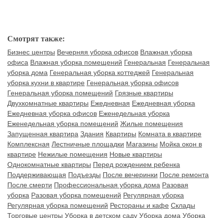
Смотрят также:
Бизнес центры
Вечерняя уборка офисов
Влажная уборка
офиса
Влажная уборка помещений
Генеральная
Генеральная
уборка дома
Генеральная уборка коттеджей
Генеральная
уборка кухни в квартире
Генеральная уборка офисов
Генеральная уборка помещений
Грязные квартиры
Двухкомнатные квартиры
Ежедневная
Ежедневная уборка
Ежедневная уборка офисов
Еженедельная уборка
Еженедельная уборка помещений
Жилые помещения
Запущенная квартира
Здания
Квартиры
Комната в квартире
Комплексная
Лестничные площадки
Магазины
Мойка окон в
квартире
Нежилые помещения
Новые квартиры
Однокомнатные квартиры
Перед рождением ребенка
Поддерживающая
Подъезды
После вечеринки
После ремонта
После смерти
Профессиональная уборка дома
Разовая
уборка
Разовая уборка помещений
Регулярная уборка
Регулярная уборка помещений
Рестораны и кафе
Склады
Торговые центры
Уборка в детском саду
Уборка дома
Уборка