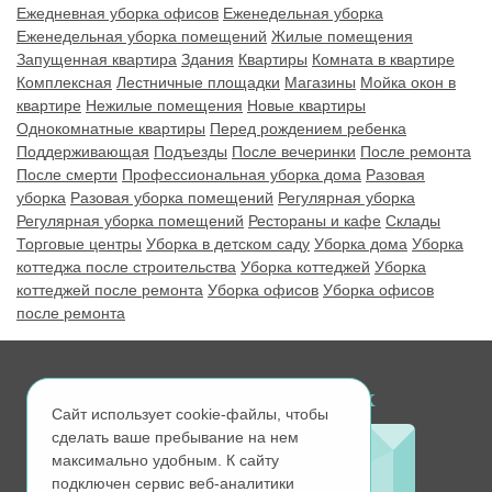
Ежедневная уборка офисов
Еженедельная уборка
Еженедельная уборка помещений
Жилые помещения
Запущенная квартира
Здания
Квартиры
Комната в квартире
Комплексная
Лестничные площадки
Магазины
Мойка окон в
квартире
Нежилые помещения
Новые квартиры
Однокомнатные квартиры
Перед рождением ребенка
Поддерживающая
Подъезды
После вечеринки
После ремонта
После смерти
Профессиональная уборка дома
Разовая
уборка
Разовая уборка помещений
Регулярная уборка
Регулярная уборка помещений
Рестораны и кафе
Склады
Торговые центры
Уборка в детском саду
Уборка дома
Уборка
коттеджа после строительства
Уборка коттеджей
Уборка
коттеджей после ремонта
Уборка офисов
Уборка офисов
после ремонта
Ищите нас в соц. сетях
Сайт использует cookie-файлы, чтобы
сделать ваше пребывание на нем
максимально удобным. К cайту
подключен сервис веб-аналитики