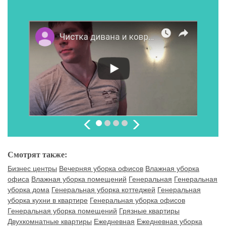
Смотрят также:
Бизнес центры
Вечерняя уборка офисов
Влажная уборка
офиса
Влажная уборка помещений
Генеральная
Генеральная
уборка дома
Генеральная уборка коттеджей
Генеральная
уборка кухни в квартире
Генеральная уборка офисов
Генеральная уборка помещений
Грязные квартиры
Двухкомнатные квартиры
Ежедневная
Ежедневная уборка