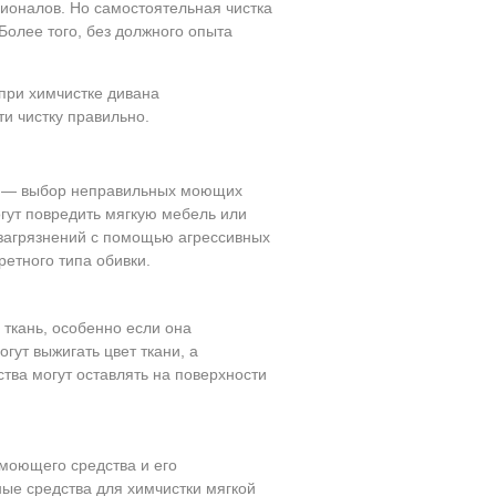
сионалов. Но самостоятельная чистка
Более того, без должного опыта
при химчистке дивана
ти чистку правильно.
ях — выбор неправильных моющих
гут повредить мягкую мебель или
 загрязнений с помощью агрессивных
ретного типа обивки.
ткань, особенно если она
ут выжигать цвет ткани, а
тва могут оставлять на поверхности
 моющего средства и его
ные средства для химчистки мягкой