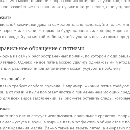
лах. Это может привести к образованию затиранных участков, поте
вное воздействие на ткань может усилить загрязнение, а не устрани
ежать:
вильной химчистки дивана самостоятельно используйте только мя
м ворсом или ткани, которые не будут царапать или деформировать
 с насадкой для мягкой мебели, чтобы удалить пыль и грязь перед 
правильное обращение с пятнами
 одна из самых распространенных причин, по которой люди решаю
ятельно. Однако не все пятна можно удалить одинаковыми метод
в для различных типов загрязнений может усугубить проблему.
 это ошибка:
пятно требует особого подхода. Например, жирные пятна требую
в, а от грязи и пыли помогает чистка с применением моющих сред
о для всех видов загрязнений, вы рискуете оставить следы, которы
ежать:
дого типа пятна следует использовать правильное средство. Напри
 смесь уксуса и воды, а жирные пятна эффективно убираются с 
а для удаления масла. Важно также не тереть пятно, а аккуратно п