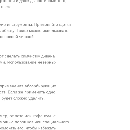
ртостей и даже дырок. Кроме того,
ть его.
гкие инструменты. Применяйте щетки
 обивку. Также можно использовать
основной чисткой.
т сделать химчистку дивана
ами. Использование неверных
т применения абсорбирующих
ств. Если же применить одно
е будет сложно удалить.
мер, от пота или кофе лучше
помощью порошков или специального
ромокать его, чтобы избежать