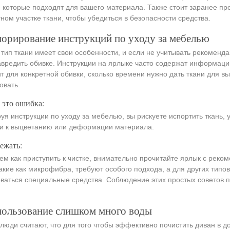
 которые подходят для вашего материала. Также стоит заранее пр
ном участке ткани, чтобы убедиться в безопасности средства.
норирование инструкций по уходу за мебелью
тип ткани имеет свои особенности, и если не учитывать рекоменд
авредить обивке. Инструкции на ярлыке часто содержат информацию
т для конкретной обивки, сколько времени нужно дать ткани для в
овать.
 это ошибка:
уя инструкции по уходу за мебелью, вы рискуете испортить ткань,
и к выцветанию или деформации материала.
ежать:
ем как приступить к чистке, внимательно прочитайте ярлык с реко
такие как микрофибра, требуют особого подхода, а для других типо
ваться специальные средства. Соблюдение этих простых советов 
пользование слишком много воды
люди считают, что для того чтобы эффективно почистить диван в 