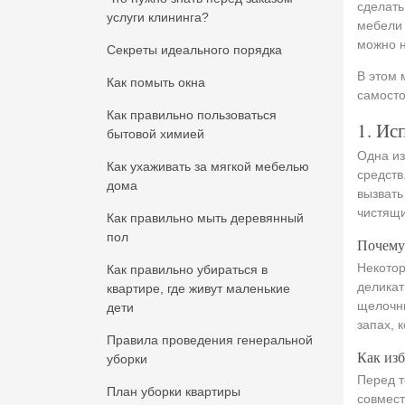
сделать
услуги клининга?
мебели 
можно н
Секреты идеального порядка
В этом 
Как помыть окна
самосто
Как правильно пользоваться
1. Ис
бытовой химией
Одна из
Как ухаживать за мягкой мебелью
средств
дома
вызвать
чистящи
Как правильно мыть деревянный
пол
Почему
Некотор
Как правильно убираться в
деликат
квартире, где живут маленькие
щелочны
дети
запах, 
Правила проведения генеральной
Как изб
уборки
Перед т
План уборки квартиры
совмест