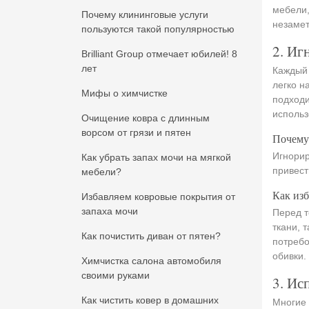
мебели,
Почему клининговые услуги
незамет
пользуются такой популярностью
2. Иг
Brilliant Group отмечает юбилей! 8
лет
Каждый 
легко н
Мифы о химчистке
подходи
использ
Очищение ковра с длинным
ворсом от грязи и пятен
Почему
Игнорир
Как убрать запах мочи на мягкой
привест
мебели?
Как изб
Избавляем ковровые покрытия от
запаха мочи
Перед т
ткани, 
Как почистить диван от пятен?
потребо
обивки.
Химчистка салона автомобиля
своими руками
3. Ис
Как чистить ковер в домашних
Многие 