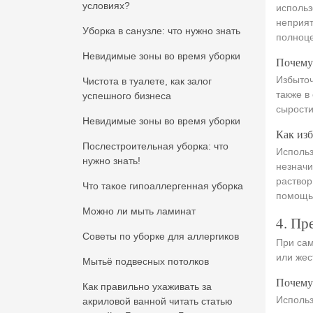
условиях?
использ
неприят
Уборка в санузле: что нужно знать
полноце
Невидимые зоны во время уборки
Почему
Избыточ
Чистота в туалете, как залог
также в
успешного бизнеса
сырости
Невидимые зоны во время уборки
Как изб
Послестроительная уборка: что
Использ
нужно знать!
незначи
раствор
Что такое гипоаллергенная уборка
помощью
Можно ли мыть ламинат
4. Пр
Советы по уборке для аллергиков
При сам
или жес
Мытьё подвесных потолков
Почему
Как правильно ухаживать за
Использ
акриловой ванной читать статью