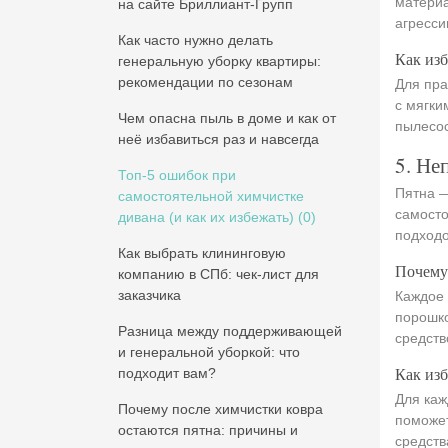
материа
на сайте Бриллиант-Групп
агресси
Как часто нужно делать
Как изб
генеральную уборку квартиры:
рекомендации по сезонам
Для пра
с мягки
Чем опасна пыль в доме и как от
пылесос
неё избавиться раз и навсегда
5. Не
Топ-5 ошибок при
Пятна —
самостоятельной химчистке
самосто
дивана (и как их избежать)
(0)
подходо
Как выбрать клининговую
Почему
компанию в СПб: чек-лист для
заказчика
Каждое 
порошко
Разница между поддерживающей
средств
и генеральной уборкой: что
Как изб
подходит вам?
Для каж
Почему после химчистки ковра
поможет
остаются пятна: причины и
средств