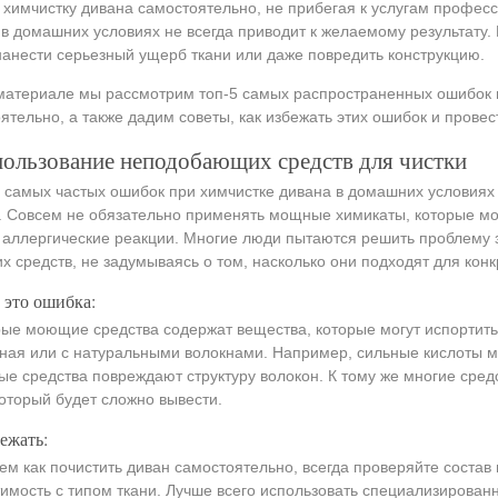
 химчистку дивана самостоятельно, не прибегая к услугам профес
в домашних условиях не всегда приводит к желаемому результату. 
анести серьезный ущерб ткани или даже повредить конструкцию.
материале мы рассмотрим топ-5 самых распространенных ошибок 
ятельно, а также дадим советы, как избежать этих ошибок и провес
пользование неподобающих средств для чистки
 самых частых ошибок при химчистке дивана в домашних услови
. Совсем не обязательно применять мощные химикаты, которые мо
 аллергические реакции. Многие люди пытаются решить проблему
х средств, не задумываясь о том, насколько они подходят для конк
 это ошибка:
ые моющие средства содержат вещества, которые могут испортить 
ная или с натуральными волокнами. Например, сильные кислоты мог
е средства повреждают структуру волокон. К тому же многие средс
который будет сложно вывести.
ежать:
ем как почистить диван самостоятельно, всегда проверяйте состав
имость с типом ткани. Лучше всего использовать специализирован