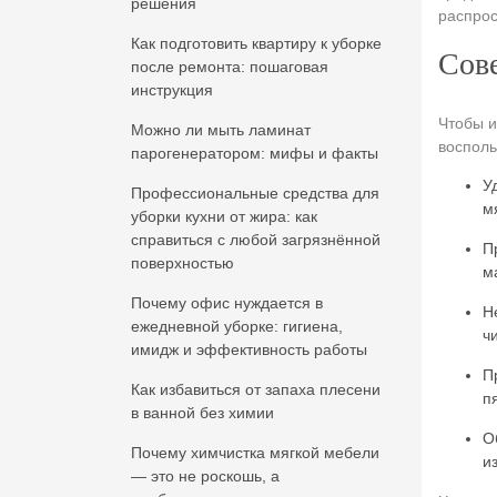
решения
распрос
Как подготовить квартиру к уборке
Сове
после ремонта: пошаговая
инструкция
Чтобы и
Можно ли мыть ламинат
воспол
парогенератором: мифы и факты
У
Профессиональные средства для
м
уборки кухни от жира: как
справиться с любой загрязнённой
П
поверхностью
м
Почему офис нуждается в
Н
ежедневной уборке: гигиена,
чи
имидж и эффективность работы
П
Как избавиться от запаха плесени
п
в ванной без химии
О
Почему химчистка мягкой мебели
и
— это не роскошь, а