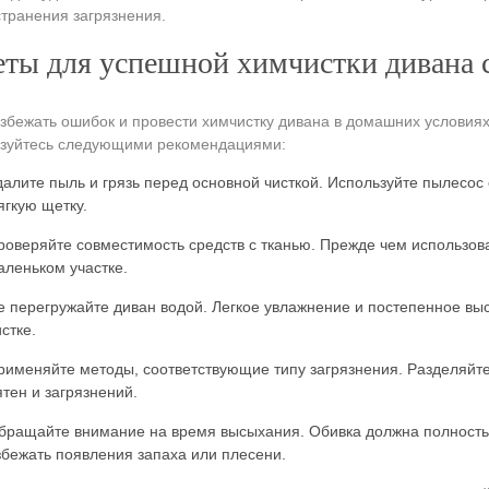
транения загрязнения.
ты для успешной химчистки дивана 
збежать ошибок и провести химчистку дивана в домашних условия
ьзуйтесь следующими рекомендациями:
далите пыль и грязь перед основной чисткой. Используйте пылесос
ягкую щетку.
роверяйте совместимость средств с тканью. Прежде чем использова
аленьком участке.
е перегружайте диван водой. Легкое увлажнение и постепенное в
стке.
рименяйте методы, соответствующие типу загрязнения. Разделяйте
ятен и загрязнений.
бращайте внимание на время высыхания. Обивка должна полностью
збежать появления запаха или плесени.