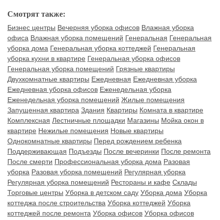
Смотрят также:
Бизнес центры
Вечерняя уборка офисов
Влажная уборка
офиса
Влажная уборка помещений
Генеральная
Генеральная
уборка дома
Генеральная уборка коттеджей
Генеральная
уборка кухни в квартире
Генеральная уборка офисов
Генеральная уборка помещений
Грязные квартиры
Двухкомнатные квартиры
Ежедневная
Ежедневная уборка
Ежедневная уборка офисов
Еженедельная уборка
Еженедельная уборка помещений
Жилые помещения
Запущенная квартира
Здания
Квартиры
Комната в квартире
Комплексная
Лестничные площадки
Магазины
Мойка окон в
квартире
Нежилые помещения
Новые квартиры
Однокомнатные квартиры
Перед рождением ребенка
Поддерживающая
Подъезды
После вечеринки
После ремонта
После смерти
Профессиональная уборка дома
Разовая
уборка
Разовая уборка помещений
Регулярная уборка
Регулярная уборка помещений
Рестораны и кафе
Склады
Торговые центры
Уборка в детском саду
Уборка дома
Уборка
коттеджа после строительства
Уборка коттеджей
Уборка
коттеджей после ремонта
Уборка офисов
Уборка офисов