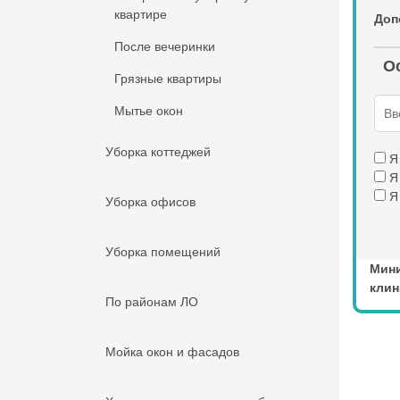
квартире
Доп
После вечеринки
Ос
Грязные квартиры
Мытье окон
Уборка коттеджей
Я
Я
Я
Уборка офисов
Уборка помещений
Мини
клин
По районам ЛО
Мойка окон и фасадов