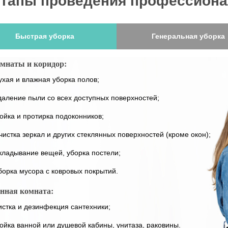
тапы проведения профессиона
брали и почистили
Мы убрали и почистили
1513
564
Быстрая уборка
Генеральная уборка
ковров
квартиры
мнаты и коридор:
ухая и влажная уборка полов;
даление пыли со всех доступных поверхностей;
ойка и протирка подоконников;
чистка зеркал и других стеклянных поверхностей (кроме окон);
кладывание вещей, уборка постели;
борка мусора с ковровых покрытий.
нная комната:
истка и дезинфекция сантехники;
ойка ванной или душевой кабины, унитаза, раковины.