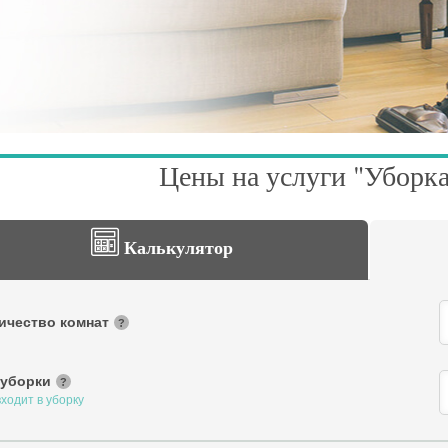
Цены на услуги "Уборк
Калькулятор
ичество комнат
?
 уборки
?
входит в уборку