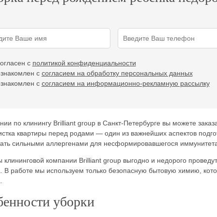
согласен с
политикой конфиденциальности
ознакомлен с
согласием на обработку персональных данных
ознакомлен с
согласием на информационно-рекламную рассылку
нии по клинингу Brilliant group в Санкт-Петербурге вы можете зак
истка квартиры перед родами — один из важнейших аспектов подго
тать сильными аллергенами для несформировавшегося иммунитет
 клининговой компании Brilliant group выгодно и недорого провед
. В работе мы используем только безопасную бытовую химию, кото
.
бенности уборки