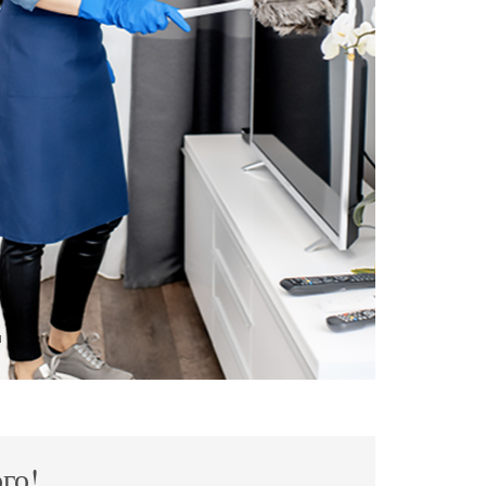
и
го!