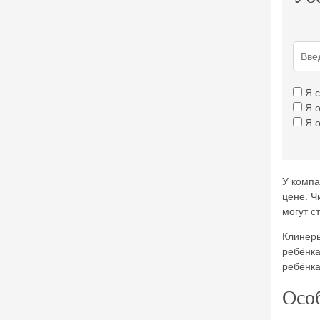
Я 
Я 
Я 
У компа
цене. Ч
могут с
Клинеры
ребёнка
ребёнка
Осо