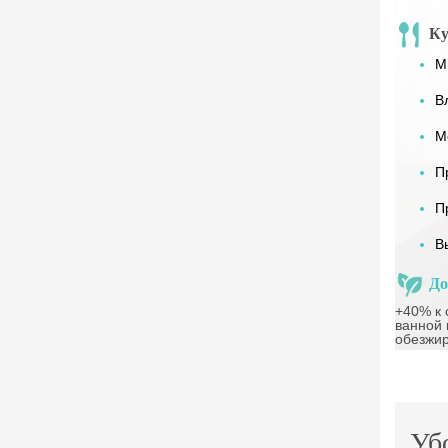
Ку
М
В
М
П
П
В
До
+40% к 
ванной 
обезжи
Уб