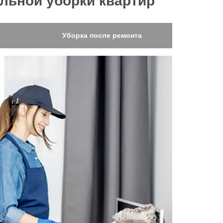
льной уборки квартир
Мы убрали и почистили
Мы убрали и почист
1364
1513
Уборка после ремонта
диванов
ковров