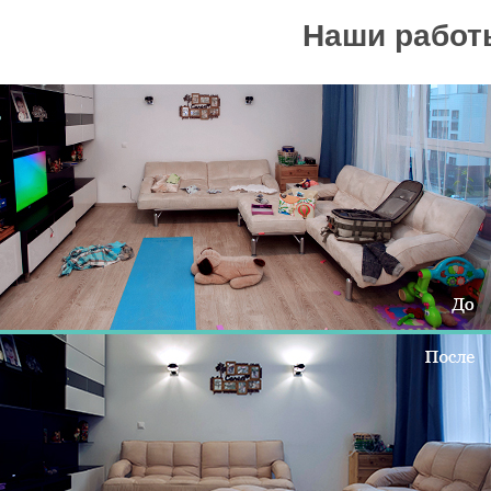
Наши работ
брали и почистили
Мы убрали и почистили
1513
564
ковров
квартиры