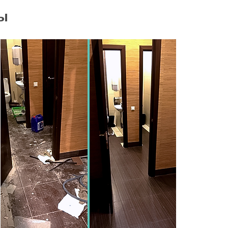
ы
Мы убрали и почистили
Мы убрали и почист
1364
1513
диванов
ковров