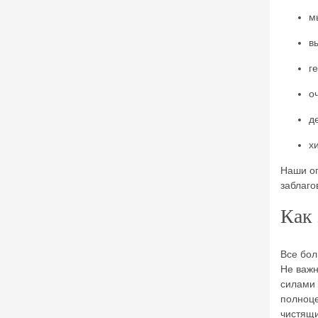
м
в
г
о
д
х
Наши оп
заблаго
Как 
Все бол
Не важн
силами 
полноце
чистящи