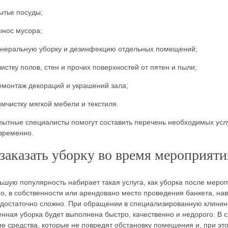
ытье посуды;
ынос мусора;
енеральную уборку и дезинфекцию отдельных помещений;
чистку полов, стен и прочих поверхностей от пятен и пыли;
емонтаж декораций и украшений зала;
имчистку мягкой мебели и текстиля.
ытные специалисты помогут составить перечень необходимых услу
временно.
заказать уборку во время мероприяти
ьшую популярность набирает такая услуга, как уборка после мероп
о, в собственности или арендовано место проведения банкета, на
достаточно сложно. При обращении в специализированную клинингов
нная уборка будет выполнена быстро, качественно и недорого. В
е средства, которые не повредят обстановку помещения и, при это