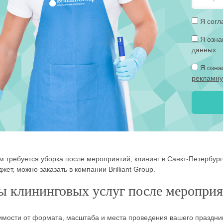
Я согл
Я озн
данных
Я озн
рекламну
м требуется уборка после мероприятий, клининг в Санкт-Петербург
жет, можно заказать в компании Brilliant Group.
ы клининговых услуг после меропри
имости от формата, масштаба и места проведения вашего праздни