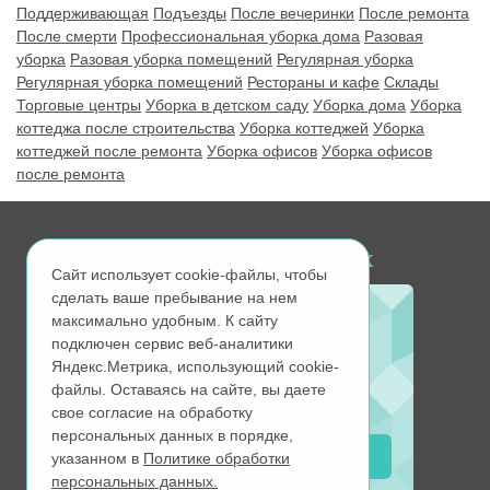
Поддерживающая
Подъезды
После вечеринки
После ремонта
После смерти
Профессиональная уборка дома
Разовая
уборка
Разовая уборка помещений
Регулярная уборка
Регулярная уборка помещений
Рестораны и кафе
Склады
Торговые центры
Уборка в детском саду
Уборка дома
Уборка
коттеджа после строительства
Уборка коттеджей
Уборка
коттеджей после ремонта
Уборка офисов
Уборка офисов
после ремонта
Ищите нас в соц. сетях
Сайт использует cookie-файлы, чтобы
сделать ваше пребывание на нем
максимально удобным. К cайту
подключен сервис веб-аналитики
Вступите в группу VK
Яндекс.Метрика, использующий cookie-
и получите
файлы. Оставаясь на сайте, вы даете
скидку 5%
свое согласие на обработку
персональных данных в порядке,
Вступить
указанном в
Политике обработки
персональных данных.